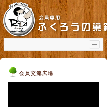
メ
ニ
ュ
ー
会員交流広場