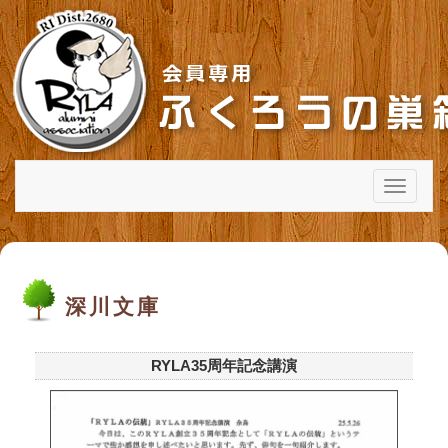
メ
ニ
ュ
ー
深川文庫
RYLA35周年記念講演