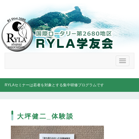
メ
ニ
ュ
ー
RYLAセミナーは若者を対象とする集中研修プログラムです
大坪健二_体験談